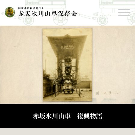
赤坂氷川山車 復興物語