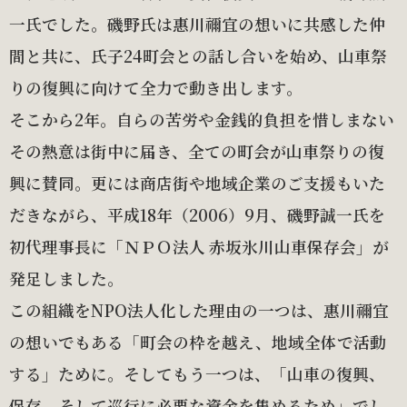
一氏でした。磯野氏は惠川禰宜の想いに共感した仲
間と共に、氏子24町会との話し合いを始め、山車祭
りの復興に向けて全力で動き出します。
そこから2年。自らの苦労や金銭的負担を惜しまない
その熱意は街中に届き、全ての町会が山車祭りの復
興に賛同。更には商店街や地域企業のご支援もいた
だきながら、平成18年（2006）9月、磯野誠一氏を
初代理事長に「ＮＰＯ法人 赤坂氷川山車保存会」が
発足しました。
この組織をNPO法人化した理由の一つは、惠川禰宜
の想いでもある「町会の枠を越え、地域全体で活動
する」ために。そしてもう一つは、「山車の復興、
保存、そして巡行に必要な資金を集めるため」でし