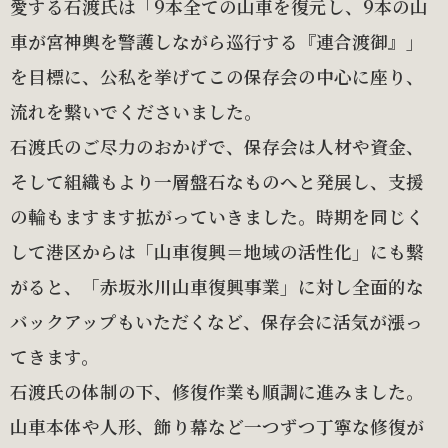
愛する石渡氏は「9本全ての山車を復元し、9本の山
車が宮神輿を警護しながら巡行する『連合渡御』」
を目標に、公私を挙げてこの保存会の中心に座り、
流れを繋いでくださいました。
石渡氏のご尽力のおかげで、保存会は人材や資金、
そして組織もより一層盤石なものへと発展し、支援
の輪もますます拡がっていきました。時期を同じく
して港区からは「山車復興＝地域の活性化」にも繋
がると、「赤坂氷川山車復興事業」に対し全面的な
バックアップもいただくなど、保存会に活気が漲っ
てきます。
石渡氏の体制の下、修復作業も順調に進みました。
山車本体や人形、飾り幕など一つずつ丁寧な修復が