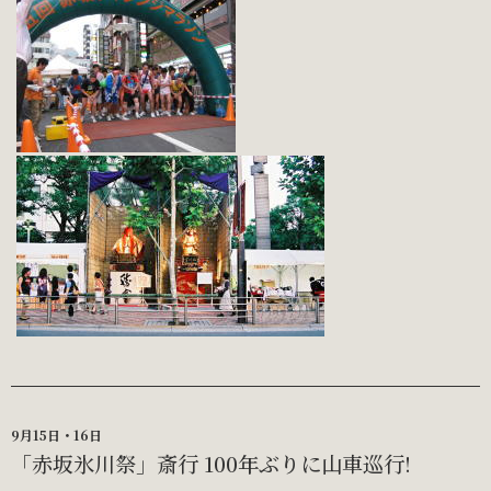
9月15日・16日
「赤坂氷川祭」斎行 100年ぶりに山車巡行!