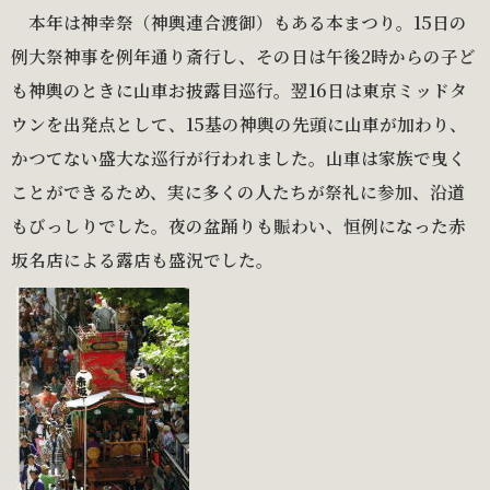
本年は神幸祭（神輿連合渡御）もある本まつり。15日の
例大祭神事を例年通り斎行し、その日は午後2時からの子ど
も神輿のときに山車お披露目巡行。翌16日は東京ミッドタ
ウンを出発点として、15基の神輿の先頭に山車が加わり、
かつてない盛大な巡行が行われました。山車は家族で曳く
ことができるため、実に多くの人たちが祭礼に参加、沿道
もびっしりでした。夜の盆踊りも賑わい、恒例になった赤
坂名店による露店も盛況でした。